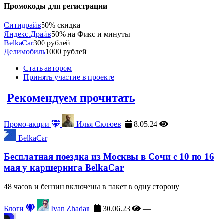
Промокоды для регистрации
Ситидрайв
50% скидка
Яндекс.Драйв
50% на Фикс и минуты
BelkaCar
300 рублей
Делимобиль
1000 рублей
Стать автором
Принять участие в проекте
Рекомендуем прочитать
Промо-акции
Илья Склюев
8.05.24
—
BelkaCar
Бесплатная поездка из Москвы в Сочи с 10 по 16
мая у каршеринга BelkaCar
48 часов и бензин включены в пакет в одну сторону
Блоги
Ivan Zhadan
30.06.23
—