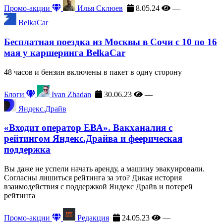
Промо-акции
Илья Склюев
8.05.24
—
BelkaCar
Бесплатная поездка из Москвы в Сочи с 10 по 16
мая у каршеринга BelkaCar
48 часов и бензин включены в пакет в одну сторону
Блоги
Ivan Zhadan
30.06.23
—
Яндекс.Драйв
«Входит оператор ЕВА». Вакханалия с
рейтингом Яндекс.Драйва и феерическая
поддержка
Вы даже не успели начать аренду, а машину эвакуировали.
Согласны лишиться рейтинга за это? Дикая история
взаимодействия с поддержкой Яндекс Драйв и потерей
рейтинга
Промо-акции
Редакция
24.05.23
—