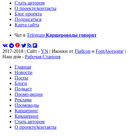
Стать автором
О проекте/контакты
Блог проекта
Подписаться
Карта сайта
Чат в
Telegram
Каршероводы говорят
2017-2018 | Сайт -
YN
| Иконки от
FlatIcon
и
FontAwesome
|
Наш дом -
Рабочая Станция
Главная
Новости
Посты
Блоги
Подкаст
Промо-акции
Реклама
Промокоды
Каршеринг
Кикшеринг
Стать автором
О проекте/контакты