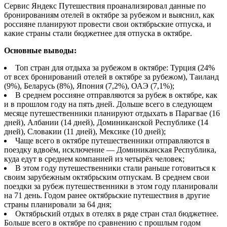
Сервис Яндекс Путешествия проанализировал данные по
бронированиям отелей в октябре за рубежом и выяснил, как
россияне планируют провести свои октябрьские отпуска, и
какие страны стали бюджетнее для отпуска в октябре.
Основные выводы:
Топ стран для отдыха за рубежом в октябре: Турция (24%
от всех бронирований отелей в октябре за рубежом), Таиланд
(9%), Беларусь (8%), Япония (7,2%), ОАЭ (7,1%);
В среднем россияне отправляются за рубеж в октябре, как
и в прошлом году на пять дней. Дольше всего в следующем
месяце путешественники планируют отдыхать в Парагвае (16
дней), Албании (14 дней), Доминиканской Республике (14
дней), Словакии (11 дней), Мексике (10 дней);
Чаще всего в октябре путешественники отправляются в
поездку вдвоём, исключение — Доминиканская Республика,
куда едут в среднем компанией из четырёх человек;
В этом году путешественники стали раньше готовиться к
своим зарубежным октябрьским отпускам. В среднем свои
поездки за рубеж путешественники в этом году планировали
на 71 день. Годом ранее октябрьские путешествия в другие
страны планировали за 64 дня;
Октябрьский отдых в отелях в ряде стран стал бюджетнее.
Больше всего в октябре по сравнению с прошлым годом