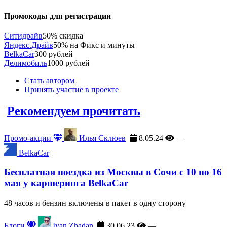
Промокоды для регистрации
Ситидрайв
50% скидка
Яндекс.Драйв
50% на Фикс и минуты
BelkaCar
300 рублей
Делимобиль
1000 рублей
Стать автором
Принять участие в проекте
Рекомендуем прочитать
Промо-акции
Илья Склюев
8.05.24
—
BelkaCar
Бесплатная поездка из Москвы в Сочи с 10 по 16
мая у каршеринга BelkaCar
48 часов и бензин включены в пакет в одну сторону
Блоги
Ivan Zhadan
30.06.23
—