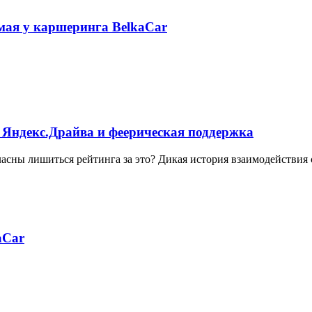
 мая у каршеринга BelkaCar
 Яндекс.Драйва и феерическая поддержка
ласны лишиться рейтинга за это? Дикая история взаимодействия
aCar