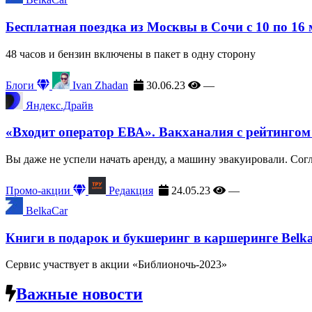
Бесплатная поездка из Москвы в Сочи с 10 по 16
48 часов и бензин включены в пакет в одну сторону
Блоги
Ivan Zhadan
30.06.23
—
Яндекс.Драйв
«Входит оператор ЕВА». Вакханалия с рейтингом
Вы даже не успели начать аренду, а машину эвакуировали. Сог
Промо-акции
Редакция
24.05.23
—
BelkaCar
Книги в подарок и букшеринг в каршеринге Belk
Сервис участвует в акции «Библионочь-2023»
Важные новости