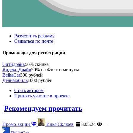
Разместить рекламу
Связаться по почте
Промокоды для регистрации
Ситидрайв
50% скидка
Яндекс.Драйв
50% на Фикс и минуты
BelkaCar
300 рублей
Делимобиль
1000 рублей
Стать автором
Принять участие в проекте
Рекомендуем прочитать
Промо-акции
Илья Склюев
8.05.24
—
BelkaCar