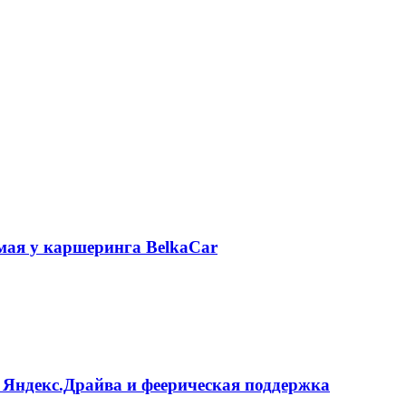
 мая у каршеринга BelkaCar
 Яндекс.Драйва и феерическая поддержка