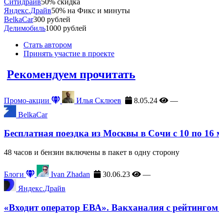
Ситидрайв
50% скидка
Яндекс.Драйв
50% на Фикс и минуты
BelkaCar
300 рублей
Делимобиль
1000 рублей
Стать автором
Принять участие в проекте
Рекомендуем прочитать
Промо-акции
Илья Склюев
8.05.24
—
BelkaCar
Бесплатная поездка из Москвы в Сочи с 10 по 16
48 часов и бензин включены в пакет в одну сторону
Блоги
Ivan Zhadan
30.06.23
—
Яндекс.Драйв
«Входит оператор ЕВА». Вакханалия с рейтингом