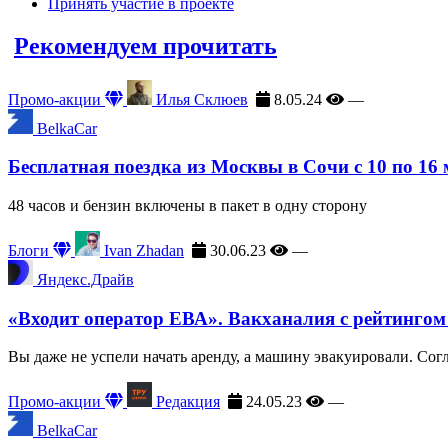
Принять участие в проекте
Рекомендуем прочитать
Промо-акции
Илья Склюев
8.05.24
—
BelkaCar
Бесплатная поездка из Москвы в Сочи с 10 по 16
48 часов и бензин включены в пакет в одну сторону
Блоги
Ivan Zhadan
30.06.23
—
Яндекс.Драйв
«Входит оператор ЕВА». Вакханалия с рейтингом
Вы даже не успели начать аренду, а машину эвакуировали. Сог
Промо-акции
Редакция
24.05.23
—
BelkaCar