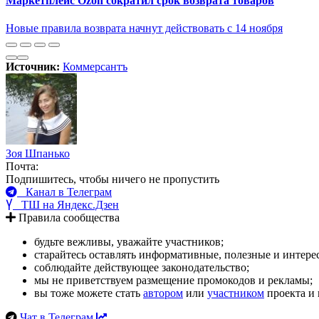
Маркетплейс Ozon сократил срок возврата товаров
Новые правила возврата начнут действовать с 14 ноября
Источник:
Коммерсантъ
Зоя Шпанько
Почта:
Подпишитесь, чтобы ничего не пропустить
Канал в Телеграм
ТШ на Яндекс.Дзен
Правила сообщества
будьте вежливы, уважайте участников;
старайтесь оставлять информативные, полезные и интер
соблюдайте действующее законодательство;
мы не приветствуем размещение промокодов и рекламы;
вы тоже можете стать
автором
или
участником
проекта и 
Чат в Телеграм