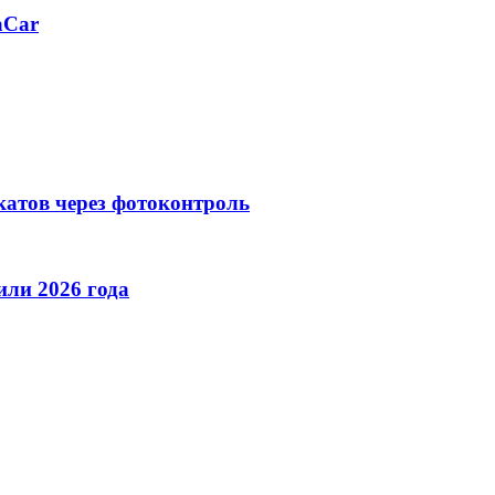
aCar
катов через фотоконтроль
ли 2026 года