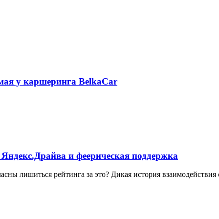
 мая у каршеринга BelkaCar
 Яндекс.Драйва и феерическая поддержка
ласны лишиться рейтинга за это? Дикая история взаимодействия