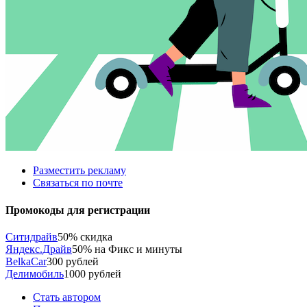
Разместить рекламу
Связаться по почте
Промокоды для регистрации
Ситидрайв
50% скидка
Яндекс.Драйв
50% на Фикс и минуты
BelkaCar
300 рублей
Делимобиль
1000 рублей
Стать автором