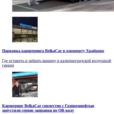
Парковка каршеринга BelkaCar в аэропорту Храброво
Где оставить и забрать машину в калининградской воздушной
гавани
Каршеринг BelkaCar совместно с Газпромнефтью
запустили сервис заправки по QR-коду