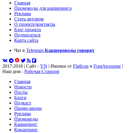
Главная
Промокоды для каршеринга
Реклама
Стать автором
О проекте/контакты
Блог проекта
Подписаться
Карта сайта
Чат в
Telegram
Каршероводы говорят
2017-2018 | Сайт -
YN
| Иконки от
FlatIcon
и
FontAwesome
|
Наш дом -
Рабочая Станция
Главная
Новости
Посты
Блоги
Подкаст
Промо-акции
Реклама
Промокоды
Каршеринг
Кикшеринг