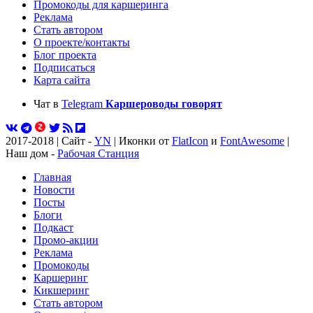
Промокоды для каршеринга
Реклама
Стать автором
О проекте/контакты
Блог проекта
Подписаться
Карта сайта
Чат в
Telegram
Каршероводы говорят
2017-2018 | Сайт -
YN
| Иконки от
FlatIcon
и
FontAwesome
|
Наш дом -
Рабочая Станция
Главная
Новости
Посты
Блоги
Подкаст
Промо-акции
Реклама
Промокоды
Каршеринг
Кикшеринг
Стать автором