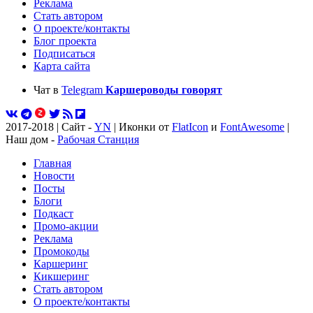
Реклама
Стать автором
О проекте/контакты
Блог проекта
Подписаться
Карта сайта
Чат в
Telegram
Каршероводы говорят
2017-2018 | Сайт -
YN
| Иконки от
FlatIcon
и
FontAwesome
|
Наш дом -
Рабочая Станция
Главная
Новости
Посты
Блоги
Подкаст
Промо-акции
Реклама
Промокоды
Каршеринг
Кикшеринг
Стать автором
О проекте/контакты