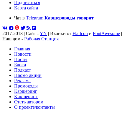
Подписаться
Карта сайта
Чат в
Telegram
Каршероводы говорят
2017-2018 | Сайт -
YN
| Иконки от
FlatIcon
и
FontAwesome
|
Наш дом -
Рабочая Станция
Главная
Новости
Посты
Блоги
Подкаст
Промо-акции
Реклама
Промокоды
Каршеринг
Кикшеринг
Стать автором
О проекте/контакты