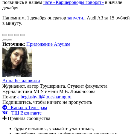
появились в нашем
чате «Каршероводы говорят»
в начале
декабря.
Напомним, 1 декабря оператор
запустил
Audi A3 за 15 рублей
в минуту.
Источник:
Приложение Anytime
Анна Бегиашвили
Журналист, автор Трушеринга. Студент факультета
журналистики МГУ имени М.В. Ломоносова
Почта:
a.begiashvili@truesharing.ru
Подпишитесь, чтобы ничего не пропустить
Канал в Телеграм
ТШ Вконтакте
Правила сообщества
будьте вежливы, уважайте участников;
старайтесь оставлять информативные, полезные и