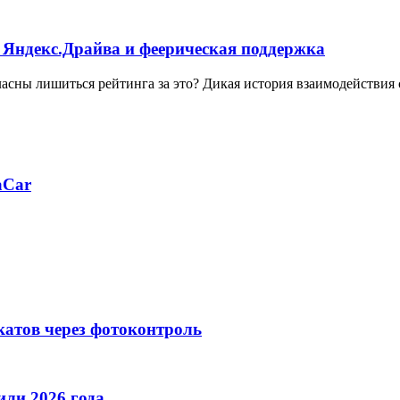
 Яндекс.Драйва и феерическая поддержка
ласны лишиться рейтинга за это? Дикая история взаимодействия
aCar
катов через фотоконтроль
ли 2026 года