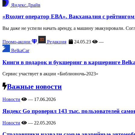
Яндекс.Драйв
«Входит оператор ЕВА». Вакханалия с рейтингом
Вы даже не успели начать аренду, а машину эвакуировали. Сог
Промо-акции
Редакция
24.05.23
—
BelkaCar
Книги в подарок и букшеринг в каршеринге Belk
Сервис участвует в акции «Библионочь-2023»
Важные новости
Новости
—
17.06.2026
Яндекс Go проверил 143 тыс. пользователей само
Новости
—
22.05.2026
Страховщики назвали самые аварийные автомоби