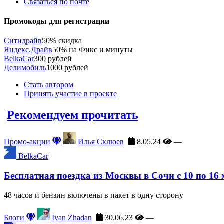
Связаться по почте
Промокоды для регистрации
Ситидрайв
50% скидка
Яндекс.Драйв
50% на Фикс и минуты
BelkaCar
300 рублей
Делимобиль
1000 рублей
Стать автором
Принять участие в проекте
Рекомендуем прочитать
Промо-акции
Илья Склюев
8.05.24
—
BelkaCar
Бесплатная поездка из Москвы в Сочи с 10 по 16
48 часов и бензин включены в пакет в одну сторону
Блоги
Ivan Zhadan
30.06.23
—