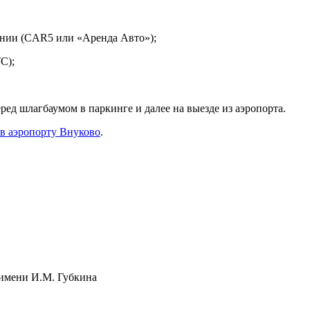
пании (CAR5 или «Аренда Авто»);
С);
еред шлагбаумом в паркинге и далее на выезде из аэропорта.
 в аэропорту Внуково
.
 имени И.М. Губкина