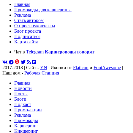
Главная
Промокоды для каршеринга
Реклама
Стать автором
О проекте/контакты
Блог проекта
Подписаться
Карта сайта
Чат в
Telegram
Каршероводы говорят
2017-2018 | Сайт -
YN
| Иконки от
FlatIcon
и
FontAwesome
|
Наш дом -
Рабочая Станция
Главная
Новости
Посты
Блоги
Подкаст
Промо-акции
Реклама
Промокоды
Каршеринг
Кикшеринг