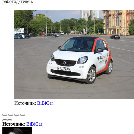
работодателей.
Источник:
BiBiCar
Источник:
BiBiCar