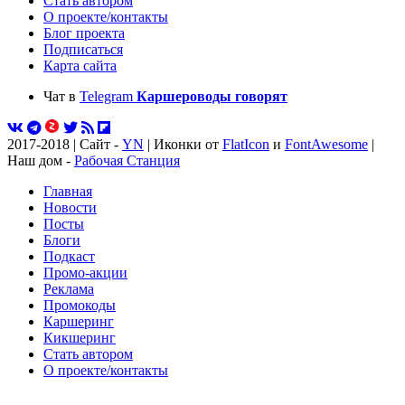
Стать автором
О проекте/контакты
Блог проекта
Подписаться
Карта сайта
Чат в
Telegram
Каршероводы говорят
2017-2018 | Сайт -
YN
| Иконки от
FlatIcon
и
FontAwesome
|
Наш дом -
Рабочая Станция
Главная
Новости
Посты
Блоги
Подкаст
Промо-акции
Реклама
Промокоды
Каршеринг
Кикшеринг
Стать автором
О проекте/контакты