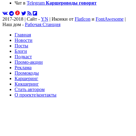
Чат в
Telegram
Каршероводы говорят
2017-2018 | Сайт -
YN
| Иконки от
FlatIcon
и
FontAwesome
|
Наш дом -
Рабочая Станция
Главная
Новости
Посты
Блоги
Подкаст
Промо-акции
Реклама
Промокоды
Каршеринг
Кикшеринг
Стать автором
О проекте/контакты