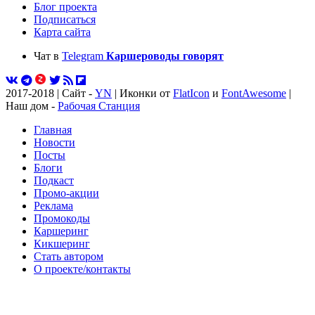
Блог проекта
Подписаться
Карта сайта
Чат в
Telegram
Каршероводы говорят
2017-2018 | Сайт -
YN
| Иконки от
FlatIcon
и
FontAwesome
|
Наш дом -
Рабочая Станция
Главная
Новости
Посты
Блоги
Подкаст
Промо-акции
Реклама
Промокоды
Каршеринг
Кикшеринг
Стать автором
О проекте/контакты