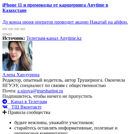
iPhone 11 и промокоды от каршеринга Anytime в
Казахстане
До конца июня оператор проводит акцию Накатай на айфон.
Источник:
Телеграм-канал Anytime.kz
Алена Хандурина
Редактор, опытный водитель, автор Трушеринга. Окончила
НГУЭУ, специалист по связям с общественностью
Почта:
a.sizova@truesharing.ru
Подпишитесь, чтобы ничего не пропустить
Канал в Телеграм
ТШ Вконтакте
Правила сообщества
будьте вежливы, уважайте участников;
старайтесь оставлять информативные, полезные и
интересные комментарии;