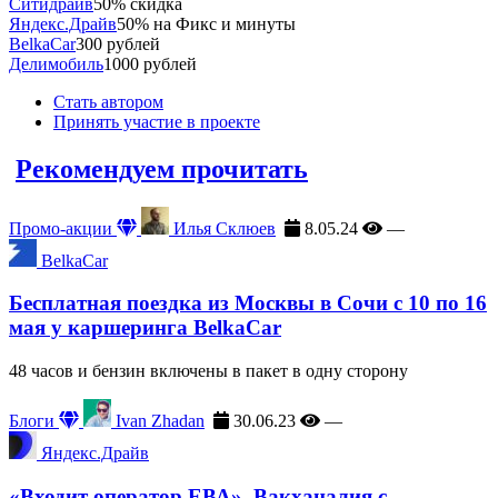
Ситидрайв
50% скидка
Яндекс.Драйв
50% на Фикс и минуты
BelkaCar
300 рублей
Делимобиль
1000 рублей
Стать автором
Принять участие в проекте
Рекомендуем прочитать
Промо-акции
Илья Склюев
8.05.24
—
BelkaCar
Бесплатная поездка из Москвы в Сочи с 10 по 16
мая у каршеринга BelkaCar
48 часов и бензин включены в пакет в одну сторону
Блоги
Ivan Zhadan
30.06.23
—
Яндекс.Драйв
«Входит оператор ЕВА». Вакханалия с