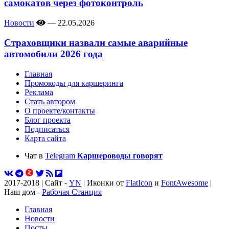
самокатов через фотоконтроль
Новости
—
22.05.2026
Страховщики назвали самые аварийные
автомобили 2026 года
Главная
Промокоды для каршеринга
Реклама
Стать автором
О проекте/контакты
Блог проекта
Подписаться
Карта сайта
Чат в
Telegram
Каршероводы говорят
2017-2018 | Сайт -
YN
| Иконки от
FlatIcon
и
FontAwesome
|
Наш дом -
Рабочая Станция
Главная
Новости
Посты