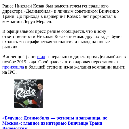
Ранее Николай Козак был заместителем генерального
директора «Делимобиля» и личным советником Винченцо
Трани. До прихода в каршеринг Козак 5 лет проработал в
компании Леруа Мерлен.
В официальном пресс-релизе сообщается, что в зону
ответственности Николая Козака помимо других задач будет
входить «географическая экспансия и выход на новые
рынки».
Винченцо Трани
стал
генеральным директором Делимобиля в
ноябре 2019 года. Сообщалось, что кадровая перестановка
произошла
в большей степени из-за желания компании выйти
на IPO.
«Будущее Делимобиля — регионы и заграница, не
Москва»: главное из интервью Винченцо Трани
Ведомостям →