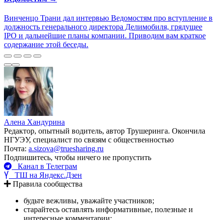
Винченцо Трани дал интервью Ведомостям про вступление в
должность генерального директора Делимобиля, грядущее
IPO и дальнейшие планы компании. Приводим вам краткое
содержание этой беседы.
Алена Хандурина
Редактор, опытный водитель, автор Трушеринга. Окончила
НГУЭУ, специалист по связям с общественностью
Почта:
a.sizova@truesharing.ru
Подпишитесь, чтобы ничего не пропустить
Канал в Телеграм
ТШ на Яндекс.Дзен
Правила сообщества
будьте вежливы, уважайте участников;
старайтесь оставлять информативные, полезные и
интересные комментарии;