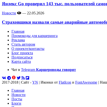
Яндекс Go проверил 143 тыс. пользователей само
Новости
—
22.05.2026
Страховщики назвали самые аварийные автомоби
Главная
Промокоды для каршеринга
Реклама
Стать автором
О проекте/контакты
Блог проекта
Подписаться
Карта сайта
Чат в
Telegram
Каршероводы говорят
2017-2018 | Сайт -
YN
| Иконки от
FlatIcon
и
FontAwesome
| Наш
Главная
Новости
Посты
Блоги