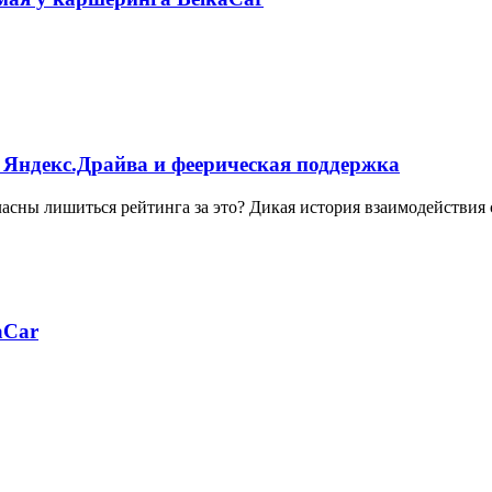
 Яндекс.Драйва и феерическая поддержка
ласны лишиться рейтинга за это? Дикая история взаимодействия
aCar