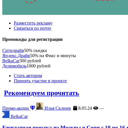
Разместить рекламу
Связаться по почте
Промокоды для регистрации
Ситидрайв
50% скидка
Яндекс.Драйв
50% на Фикс и минуты
BelkaCar
300 рублей
Делимобиль
1000 рублей
Стать автором
Принять участие в проекте
Рекомендуем прочитать
Промо-акции
Илья Склюев
8.05.24
—
BelkaCar
Бесплатная поездка из Москвы в Сочи с 10 по 16