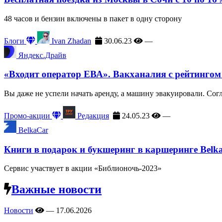
48 часов и бензин включены в пакет в одну сторону
Блоги
Ivan Zhadan
30.06.23
—
Яндекс.Драйв
«Входит оператор ЕВА». Вакханалия с рейтингом
Вы даже не успели начать аренду, а машину эвакуировали. Сог
Промо-акции
Редакция
24.05.23
—
BelkaCar
Книги в подарок и букшеринг в каршеринге Belk
Сервис участвует в акции «Библионочь-2023»
Важные новости
Новости
—
17.06.2026