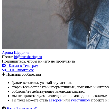
Арина Щедрина
Почта:
hi@truesharing.ru
Подпишитесь, чтобы ничего не пропустить
Канал в Телеграм
ТШ Вконтакте
Правила сообщества
будьте вежливы, уважайте участников;
старайтесь оставлять информативные, полезные и интер
соблюдайте действующее законодательство;
мы не приветствуем размещение промокодов и рекламы;
вы тоже можете стать
автором
или
участником
проекта и 
Чат в Телеграм