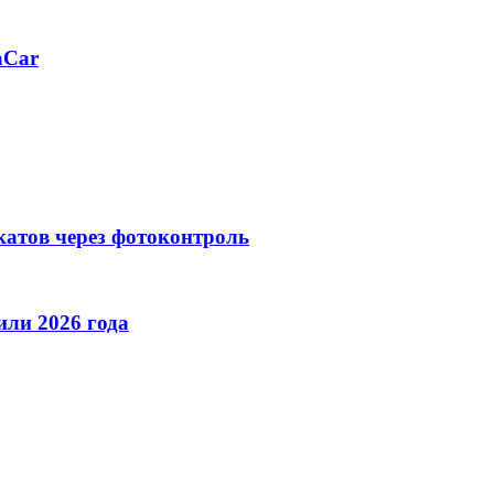
aCar
катов через фотоконтроль
ли 2026 года