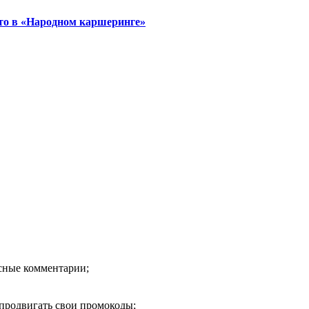
то в «Народном каршеринге»
есные комментарии;
продвигать свои промокоды;