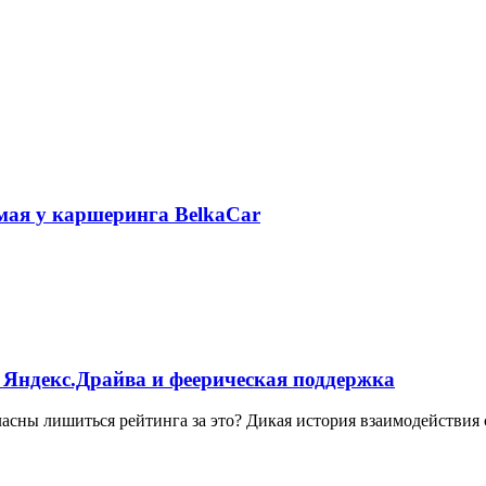
 мая у каршеринга BelkaCar
 Яндекс.Драйва и феерическая поддержка
ласны лишиться рейтинга за это? Дикая история взаимодействия