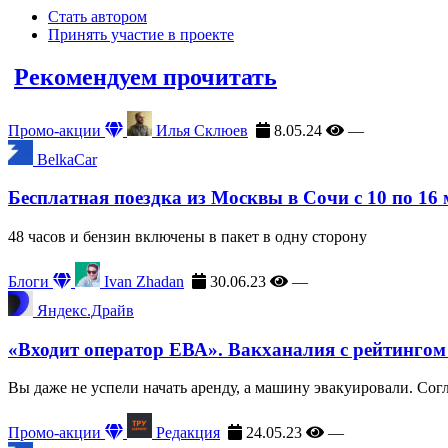
Стать автором
Принять участие в проекте
Рекомендуем прочитать
Промо-акции
Илья Склюев
8.05.24
—
BelkaCar
Бесплатная поездка из Москвы в Сочи с 10 по 16
48 часов и бензин включены в пакет в одну сторону
Блоги
Ivan Zhadan
30.06.23
—
Яндекс.Драйв
«Входит оператор ЕВА». Вакханалия с рейтингом
Вы даже не успели начать аренду, а машину эвакуировали. Сог
Промо-акции
Редакция
24.05.23
—