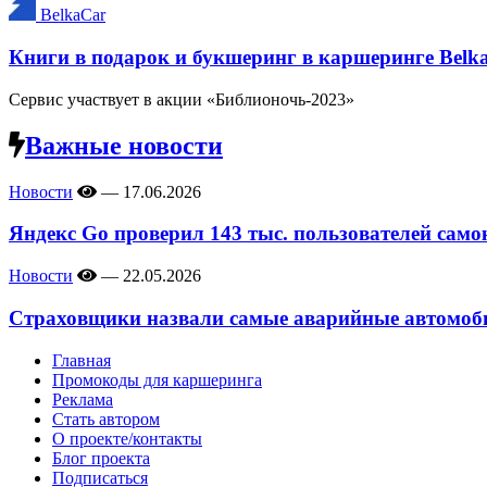
BelkaCar
Книги в подарок и букшеринг в каршеринге Belk
Сервис участвует в акции «Библионочь-2023»
Важные новости
Новости
—
17.06.2026
Яндекс Go проверил 143 тыс. пользователей само
Новости
—
22.05.2026
Страховщики назвали самые аварийные автомоби
Главная
Промокоды для каршеринга
Реклама
Стать автором
О проекте/контакты
Блог проекта
Подписаться