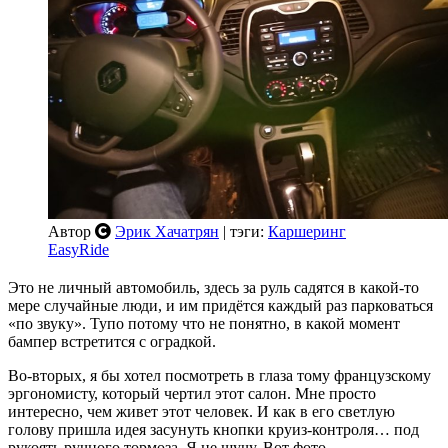
Автор
Эрик Хачатрян
| тэги:
Каршеринг
EasyRide
Это не личный автомобиль, здесь за руль садятся в какой-то
мере случайные люди, и им придётся каждый раз парковаться
«по звуку». Тупо потому что не понятно, в какой момент
бампер встретится с оградкой.
Во-вторых, я бы хотел посмотреть в глаза тому французскому
эргономисту, который чертил этот салон. Мне просто
интересно, чем живет этот человек. И как в его светлую
голову пришла идея засунуть кнопки круиз-контроля… под
рукоять ручного тормоза. Я не шучу. Вот фото.