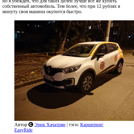
но я убежден, что для таких целей лучше все же купить
собственный автомобиль. Тем более, что при 12 рублях в
минуту своя машина окупится быстро.
Автор
Эрик Хачатрян
| тэги:
Каршеринг
EasyRide