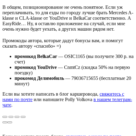
В общем, позиционирование не очень понятное. Если уж
переплачивать, то для езды по городу лучше брать Mercedes A-
klasse и CLA-klasse от YouDrive и BelkaCar соответственно. А
EasyRide… Ну, я оставлю приложение на случай, если мне
очень нужно будет уехать, а других машин рядом нет.
Промокоды автора, которые дадут бонусы вам, и помогут
сказать автору «спасибо» =)
промокод BelkaCar
— OSIC1165 (вы получите 300 р. на
счет)
промокод YouDrive
— CnmtCz (скидка 50% на первую
поездку)
прокомод Делимобиль
— 79036715655 (бесплатные 20
минут)
Если вы хотите написать в блог каршеровода,
свяжитесь с
нами по почте
или напишите Polly Volkova
в нашем телеграм-
чате
.