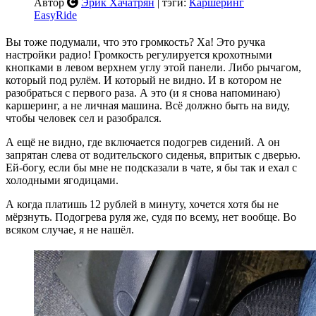
Автор
Эрик Хачатрян
| тэги:
Каршеринг
EasyRide
Вы тоже подумали, что это громкость? Ха! Это ручка
настройки радио! Громкость регулируется крохотными
кнопками в левом верхнем углу этой панели. Либо рычагом,
который под рулём. И который не видно. И в котором не
разобраться с первого раза. А это (и я снова напоминаю)
каршеринг, а не личная машина. Всё должно быть на виду,
чтобы человек сел и разобрался.
А ещё не видно, где включается подогрев сидений. А он
запрятан слева от водительского сиденья, впритык с дверью.
Ей-богу, если бы мне не подсказали в чате, я бы так и ехал с
холодными ягодицами.
А когда платишь 12 рублей в минуту, хочется хотя бы не
мёрзнуть. Подогрева руля же, судя по всему, нет вообще. Во
всяком случае, я не нашёл.