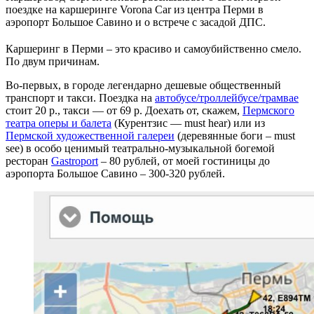
поездке на каршеринге Vorona Car из центра Перми в
аэропорт Большое Савино и о встрече с засадой ДПС.
Каршеринг в Перми – это красиво и самоубийственно смело.
По двум причинам.
Во-первых, в городе легендарно дешевые общественный
транспорт и такси. Поездка на
автобусе/троллейбусе/трамвае
стоит 20 р., такси — от 69 р. Доехать от, скажем,
Пермского
театра оперы и балета
(Курентзис — must hear) или из
Пермской художественной галереи
(деревянные боги – must
see) в особо ценимый театрально-музыкальной богемой
ресторан
Gastroport
– 80 рублей, от моей гостиницы до
аэропорта Большое Савино – 300-320 рублей.