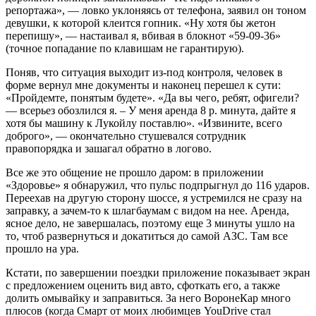
репортажа», — ловко уклоняясь от телефона, заявил он тоном
девушки, к которой клеится гопник. «Ну хотя бы жетон
перепишу», — настаивал я, вбивая в блокнот «59-09-36»
(точное попадание по клавишам не гарантирую).
Поняв, что ситуация выходит из-под контроля, человек в
форме вернул мне документы и наконец перешел к сути:
«Пройдемте, понятым будете». «Да вы чего, ребят, офигели?
— всерьез обозлился я. – У меня аренда 8 р. минута, дайте я
хотя бы машину к Лукойлу поставлю». «Извините, всего
доброго», — окончательно стушевался сотрудник
правопорядка и зашагал обратно в логово.
Все же это общение не прошло даром: в приложении
«Здоровье» я обнаружил, что пульс подпрыгнул до 116 ударов.
Переехав на другую сторону шоссе, я устремился не сразу на
заправку, а зачем-то к шлагбаумам с видом на нее. Аренда,
ясное дело, не завершалась, поэтому еще 3 минуты ушло на
то, чтоб развернуться и докатиться до самой АЗС. Там все
прошло на ура.
Кстати, по завершении поездки приложение показывает экран
с предложением оценить вид авто, сфоткать его, а также
долить омывайку и заправиться. За него ВоронеКар много
плюсов (когда Смарт от моих любимцев YouDrive стал