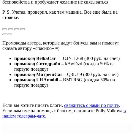
беспокойства и пробуждает желание не связываться.
P. S. Улетая, проверил, как там машина. Все еще была на
стоянке.
Промокоды автора, которые дадут бонусы вам и помогут
сказать автору «спасибо» =)
промокод BelkaCar
— OJNJ1268 (300 руб. на счет)
промокод Ситидрайв
– kAwDzd (скидка 50% на
первую поездку)
промокод МатрешCar
– Q3LJJ9 (300 руб. на счет)
промокод URAmobil
– BMTR5G (скидка 50% на
первую поездку)
Если вы хотите писать блоги,
свяжитесь с нами по почте
.
Если вам нужна помощь с блогом, напишите Polly Volkova
в
нашем телеграм-чате
.