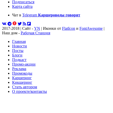
Подписаться
Карта сайта
Чат в
Telegram
Каршероводы говорят
2017-2018 | Сайт -
YN
| Иконки от
FlatIcon
и
FontAwesome
|
Наш дом -
Рабочая Станция
Главная
Новости
Посты
Блоги
Подкаст
Промо-акции
Реклама
Промокоды
Каршеринг
Кикшеринг
Стать автором
О проекте/контакты