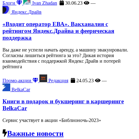
Блоги
Ivan Zhadan
30.06.23
—
Яндекс.Драйв
«Входит оператор ЕВА». Вакханалия с
рейтингом Яндекс.Драйва и феерическая
поддержка
Вы даже не успели начать аренду, а машину эвакуировали.
Согласны лишиться рейтинга за это? Дикая история
взаимодействия с поддержкой Яндекс Драйв и потерей
рейтинга
Промо-акции
Редакция
24.05.23
—
BelkaCar
Книги в подарок и букшеринг в каршеринге
BelkaCar
Сервис участвует в акции «Библионочь-2023»
Важные новости