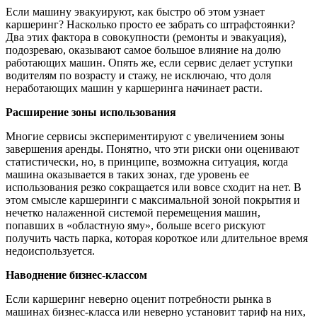
Если машину эвакуируют, как быстро об этом узнает
каршеринг? Насколько просто ее забрать со штрафстоянки?
Два этих фактора в совокупности (ремонты и эвакуация),
подозреваю, оказывают самое большое влияние на долю
работающих машин. Опять же, если сервис делает уступки
водителям по возрасту и стажу, не исключаю, что доля
неработающих машин у каршеринга начинает расти.
Расширение зоны использования
Многие сервисы экспериментируют с увеличением зоны
завершения аренды. Понятно, что эти риски они оценивают
статистически, но, в принципе, возможна ситуация, когда
машина оказывается в таких зонах, где уровень ее
использования резко сокращается или вовсе сходит на нет. В
этом смысле каршеринги с максимальной зоной покрытия и
нечетко налаженной системой перемещения машин,
попавших в «областную яму», больше всего рискуют
получить часть парка, которая короткое или длительное время
недоиспользуется.
Наводнение бизнес-классом
Если каршеринг неверно оценит потребности рынка в
машинах бизнес-класса или неверно установит тариф на них,