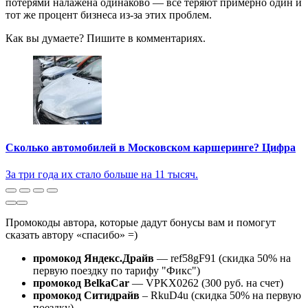
потерями налажена одинаково — все теряют примерно один и
тот же процент бизнеса из-за этих проблем.
Как вы думаете? Пишите в комментариях.
Сколько автомобилей в Московском каршеринге? Цифра
За три года их стало больше на 11 тысяч.
Промокоды автора, которые дадут бонусы вам и помогут
сказать автору «спасибо» =)
промокод Яндекс.Драйв
— ref58gF91 (скидка 50% на
первую поездку по тарифу "Фикс")
промокод BelkaCar
— VPKX0262 (300 руб. на счет)
промокод Ситидрайв
– RkuD4u (скидка 50% на первую
поездку)