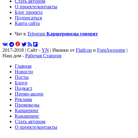
Стать автором
О проекте/контакты
Блог проекта
Подписаться
Карта сайта
Чат в
Telegram
Каршероводы говорят
2017-2018 | Сайт -
YN
| Иконки от
FlatIcon
и
FontAwesome
|
Наш дом -
Рабочая Станция
Главная
Новости
Посты
Блоги
Подкаст
Промо-акции
Реклама
Промокоды
Каршеринг
Кикшеринг
Стать автором
О проекте/контакты