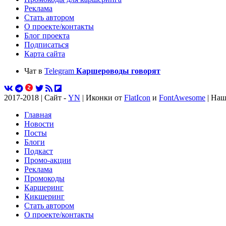
Реклама
Стать автором
О проекте/контакты
Блог проекта
Подписаться
Карта сайта
Чат в
Telegram
Каршероводы говорят
2017-2018 | Сайт -
YN
| Иконки от
FlatIcon
и
FontAwesome
| Наш
Главная
Новости
Посты
Блоги
Подкаст
Промо-акции
Реклама
Промокоды
Каршеринг
Кикшеринг
Стать автором
О проекте/контакты