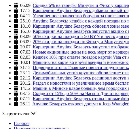
06.09
Скидка 6% на тарифы Минуты и Фикс у каршер
17.12
Каршеринг Anytime Беларусь добавил новый та
04.12
Увеличенное количество бонусов за приглашенн
25.10
Anytime Беларусь: кешбэк с каждой поездки по
18.10
Каршеринг Anytime Беларусь обновил зоны зав
16.10
Каршеринг Anytime Беларусь запустил акцию с 
08.09
50% скидки на поездки и 50 BYN в честь дня р
06.09
20% скидки на поездки по Фиксу и Минутам у 
20.07
Каршеринг Anytime Беларусь запустил отобра
07.03
Новые акционные цены на весь март от каршери
02.03
Кешбэк 10% при оплате поездок картой Visa от 
10.01
Машины на карте во время аренды и возможнос
31.12
Подводим итоги: Главные новости индустрии к
23.12
Делимобиль выпустил крупное обновление: с в
22.12
Каршеринг Anytime Беларусь расширил доступ к
20.12
Раздел с новостями и увеличенное время беспл
14.12
Машин в Минске вдвое больше, чем городских а
08.12
Скидки от 15% до 50% на Часы и Дни от каршер
07.12
Каршеринг Anytime Беларусь открыл новые фио
26.11
Anytime Беларусь откроет доступ к Jeep Wrangler
Загрузить еще
Главная
Промокоды для каршеринга