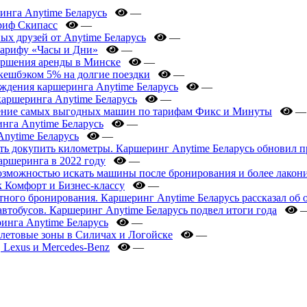
инга Anytime Беларусь
—
риф Скипасс
—
ых друзей от Anytime Беларусь
—
 тарифу «Часы и Дни»
—
ершения аренды в Минске
—
кешбэком 5% на долгие поездки
—
ождения каршеринга Anytime Беларусь
—
каршеринга Anytime Беларусь
—
жение самых выгодных машин по тарифам Фикс и Минуты
—
нга Anytime Беларусь
—
Anytime Беларусь
—
ть докупить километры. Каршеринг Anytime Беларусь обновил 
аршеринга в 2022 году
—
озможностью искать машины после бронирования и более лакон
 Комфорт и Бизнес-классу
—
атного бронирования. Каршеринг Anytime Беларусь рассказал о
втобусов. Каршеринг Anytime Беларусь подвел итоги года
инга Anytime Беларусь
—
летовые зоны в Силичах и Логойске
—
, Lexus и Mercedes-Benz
—