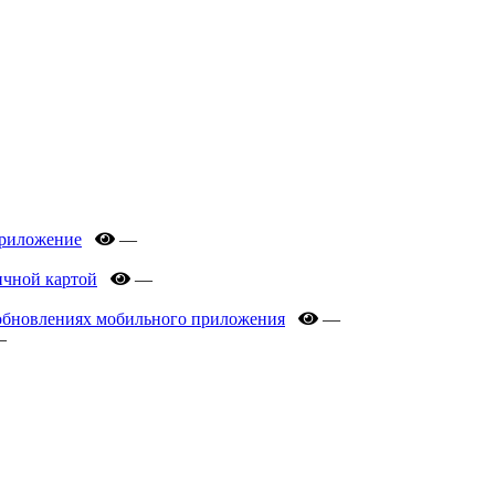
приложение
—
ичной картой
—
б обновлениях мобильного приложения
—
—