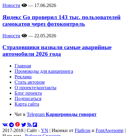
Новости
—
17.06.2026
Яндекс Go проверил 143 тыс. пользователей
самокатов через фотоконтроль
Новости
—
22.05.2026
Страховщики назвали самые аварийные
автомобили 2026 года
Главная
Промокоды для каршеринга
Реклама
Стать автором
О проекте/контакты
Блог проекта
Подписаться
Карта сайта
Чат в
Telegram
Каршероводы говорят
2017-2018 | Сайт -
YN
| Иконки от
FlatIcon
и
FontAwesome
|
Наш дом -
Рабочая Станция