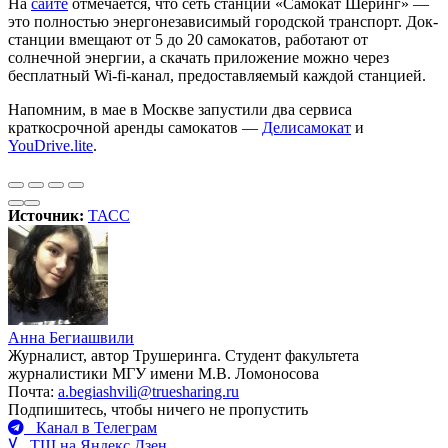
На
сайте
отмечается, что сеть станций «Самокат Шеринг» —
это полностью энергонезависимый городской транспорт. Док-
станции вмещают от 5 до 20 самокатов, работают от
солнечной энергии, а скачать приложение можно через
бесплатный Wi-fi-канал, предоставляемый каждой станцией.
Напомним, в мае в Москве запустили два сервиса
краткосрочной аренды самокатов —
Делисамокат
и
YouDrive.lite
.
Источник:
ТАСС
Анна Бегиашвили
Журналист, автор Трушеринга. Студент факультета
журналистики МГУ имени М.В. Ломоносова
Почта:
a.begiashvili@truesharing.ru
Подпишитесь, чтобы ничего не пропустить
Канал в Телеграм
ТШ на Яндекс.Дзен