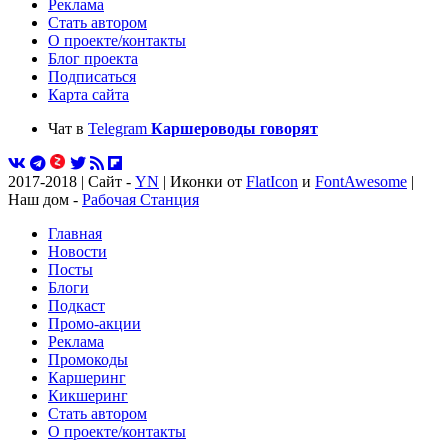
Реклама
Стать автором
О проекте/контакты
Блог проекта
Подписаться
Карта сайта
Чат в
Telegram
Каршероводы говорят
2017-2018 | Сайт -
YN
| Иконки от
FlatIcon
и
FontAwesome
|
Наш дом -
Рабочая Станция
Главная
Новости
Посты
Блоги
Подкаст
Промо-акции
Реклама
Промокоды
Каршеринг
Кикшеринг
Стать автором
О проекте/контакты