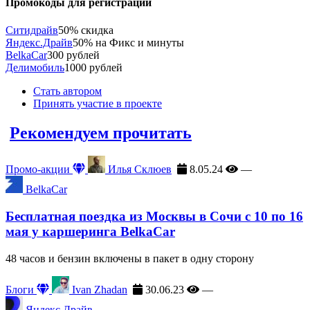
Промокоды для регистрации
Ситидрайв
50% скидка
Яндекс.Драйв
50% на Фикс и минуты
BelkaCar
300 рублей
Делимобиль
1000 рублей
Стать автором
Принять участие в проекте
Рекомендуем прочитать
Промо-акции
Илья Склюев
8.05.24
—
BelkaCar
Бесплатная поездка из Москвы в Сочи с 10 по 16
мая у каршеринга BelkaCar
48 часов и бензин включены в пакет в одну сторону
Блоги
Ivan Zhadan
30.06.23
—
Яндекс.Драйв