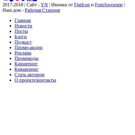
2017-2018 | Сайт -
YN
| Иконки от
FlatIcon
и
FontAwesome
|
Наш дом -
Рабочая Станция
Главная
Новости
Посты
Блоги
Подкаст
Промо-акции
Реклама
Промокоды
Каршеринг
Кикшеринг
Стать автором
О проекте/контакты