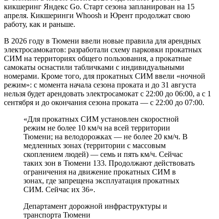
кикшеринг Яндекс Go. Старт сезона запланирован на 15
апреля. Кикшеринги Whoosh и Юрент продолжат свою
работу, как и раньше.
В 2026 году в Тюмени ввели новые правила для арендных
электросамокатов: разработали схему парковки прокатных
СИМ на территориях общего пользования, а прокатные
самокаты оснастили табличками с индивидуальными
номерами. Кроме того, для прокатных СИМ ввели «ночной
режим»: с момента начала сезона проката и до 31 августа
нельзя будет арендовать электросамокат с 22:00 до 06:00, а с 1
сентября и до окончания сезона проката — с 22:00 до 07:00.
«Для прокатных СИМ установлен скоростной
режим не более 10 км/ч на всей территории
Тюмени; на велодорожках — не более 20 км/ч. В
медленных зонах (территории с массовым
скоплением людей) — семь и пять км/ч. Сейчас
таких зон в Тюмени 133. Продолжают действовать
ограничения на движение прокатных СИМ в
зонах, где запрещена эксплуатация прокатных
СИМ. Сейчас их 36».
Департамент дорожной инфраструктуры и
транспорта Тюмени