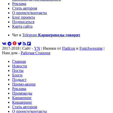
Реклама
Стать автором
О проекте/контакты
Блог проекта
Подписаться
Карта сайта
Чат в
Telegram
Каршероводы говорят
2017-2018 | Сайт -
YN
| Иконки от
FlatIcon
и
FontAwesome
|
Наш дом -
Рабочая Станция
Главная
Новости
Посты
Блоги
Подкаст
Промо-акции
Реклама
Промокоды
Каршеринг
Кикшеринг
Стать автором
О проекте/контакты