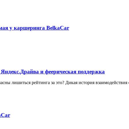
 мая у каршеринга BelkaCar
 Яндекс.Драйва и феерическая поддержка
ласны лишиться рейтинга за это? Дикая история взаимодействия
aCar