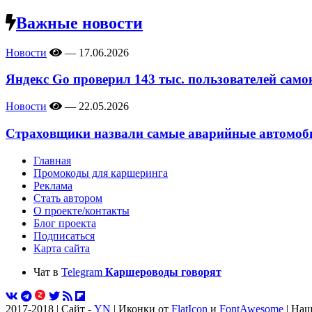
Важные новости
Новости
—
17.06.2026
Яндекс Go проверил 143 тыс. пользователей само
Новости
—
22.05.2026
Страховщики назвали самые аварийные автомоби
Главная
Промокоды для каршеринга
Реклама
Стать автором
О проекте/контакты
Блог проекта
Подписаться
Карта сайта
Чат в
Telegram
Каршероводы говорят
2017-2018 | Сайт -
YN
| Иконки от
FlatIcon
и
FontAwesome
| Наш