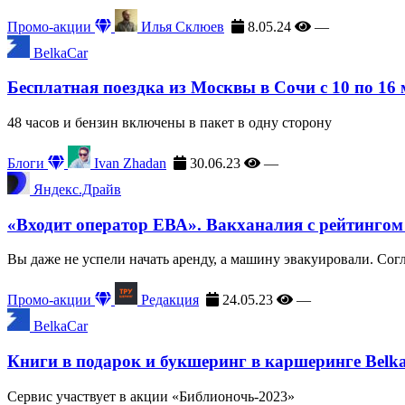
Промо-акции
Илья Склюев
8.05.24
—
BelkaCar
Бесплатная поездка из Москвы в Сочи с 10 по 16
48 часов и бензин включены в пакет в одну сторону
Блоги
Ivan Zhadan
30.06.23
—
Яндекс.Драйв
«Входит оператор ЕВА». Вакханалия с рейтингом
Вы даже не успели начать аренду, а машину эвакуировали. Сог
Промо-акции
Редакция
24.05.23
—
BelkaCar
Книги в подарок и букшеринг в каршеринге Belk
Сервис участвует в акции «Библионочь-2023»