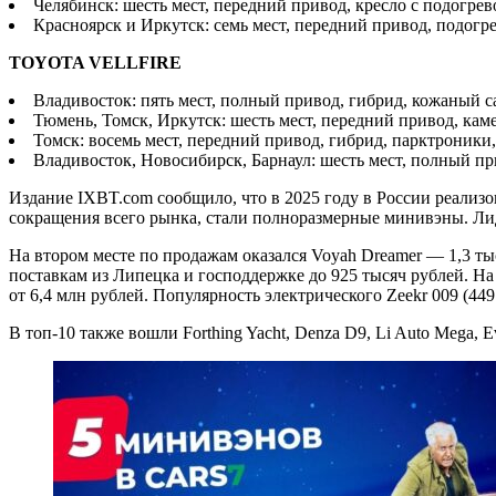
Челябинск: шесть мест, передний привод, кресло с подогрев
Красноярск и Иркутск: семь мест, передний привод, подогре
TOYOTA VELLFIRE
Владивосток: пять мест, полный привод, гибрид, кожаный с
Тюмень, Томск, Иркутск: шесть мест, передний привод, каме
Томск: восемь мест, передний привод, гибрид, парктроники,
Владивосток, Новосибирск, Барнаул: шесть мест, полный пр
Издание IXBT.com сообщило, что в 2025 году в России реализо
сокращения всего рынка, стали полноразмерные минивэны. Лид
На втором месте по продажам оказался Voyah Dreamer — 1,3 ты
поставкам из Липецка и господдержке до 925 тысяч рублей. На 
от 6,4 млн рублей. Популярность электрического Zeekr 009 (44
В топ-10 также вошли Forthing Yacht, Denza D9, Li Auto Mega, Evo