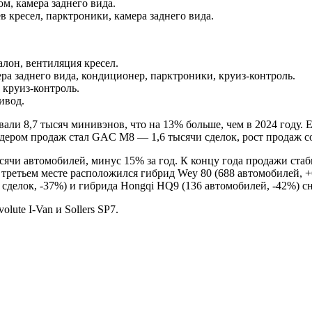
ом, камера заднего вида.
в кресел, парктроники, камера заднего вида.
алон, вентиляция кресел.
ра заднего вида, кондиционер, парктроники, круиз-контроль.
 круиз-контроль.
ивод.
вали 8,7 тысяч минивэнов, что на 13% больше, чем в 2024 году.
ером продаж стал GAC M8 — 1,6 тысячи сделок, рост продаж сос
сячи автомобилей, минус 15% за год. К концу года продажи ста
третьем месте расположился гибрид Wey 80 (688 автомобилей, +6
9 сделок, -37%) и гибрида Hongqi HQ9 (136 автомобилей, -42%) с
lute I-Van и Sollers SP7.