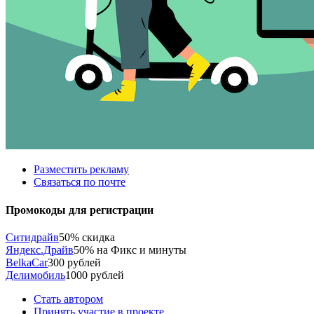
Разместить рекламу
Связаться по почте
Промокоды для регистрации
Ситидрайв
50% скидка
Яндекс.Драйв
50% на Фикс и минуты
BelkaCar
300 рублей
Делимобиль
1000 рублей
Стать автором
Принять участие в проекте