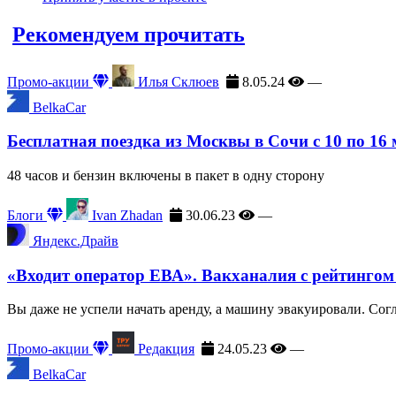
Рекомендуем прочитать
Промо-акции
Илья Склюев
8.05.24
—
BelkaCar
Бесплатная поездка из Москвы в Сочи с 10 по 16
48 часов и бензин включены в пакет в одну сторону
Блоги
Ivan Zhadan
30.06.23
—
Яндекс.Драйв
«Входит оператор ЕВА». Вакханалия с рейтингом
Вы даже не успели начать аренду, а машину эвакуировали. Сог
Промо-акции
Редакция
24.05.23
—
BelkaCar