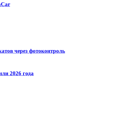
aCar
катов через фотоконтроль
ли 2026 года