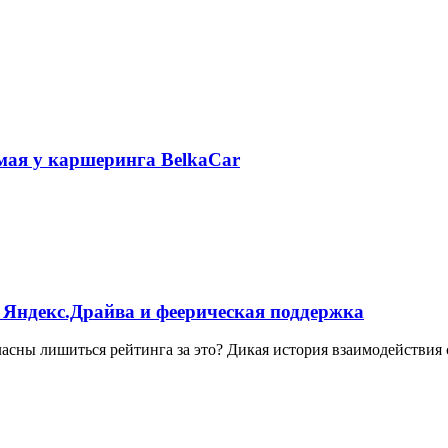
 мая у каршеринга BelkaCar
 Яндекс.Драйва и феерическая поддержка
ласны лишиться рейтинга за это? Дикая история взаимодействия