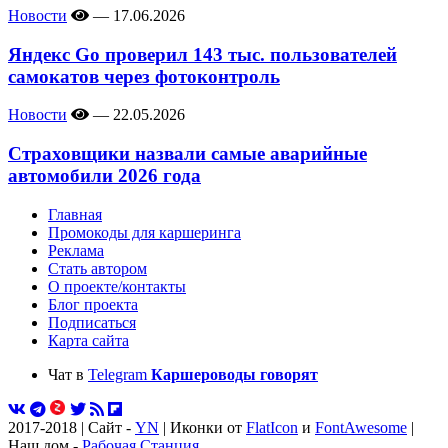
Новости
—
17.06.2026
Яндекс Go проверил 143 тыс. пользователей
самокатов через фотоконтроль
Новости
—
22.05.2026
Страховщики назвали самые аварийные
автомобили 2026 года
Главная
Промокоды для каршеринга
Реклама
Стать автором
О проекте/контакты
Блог проекта
Подписаться
Карта сайта
Чат в
Telegram
Каршероводы говорят
2017-2018 | Сайт -
YN
| Иконки от
FlatIcon
и
FontAwesome
|
Наш дом -
Рабочая Станция