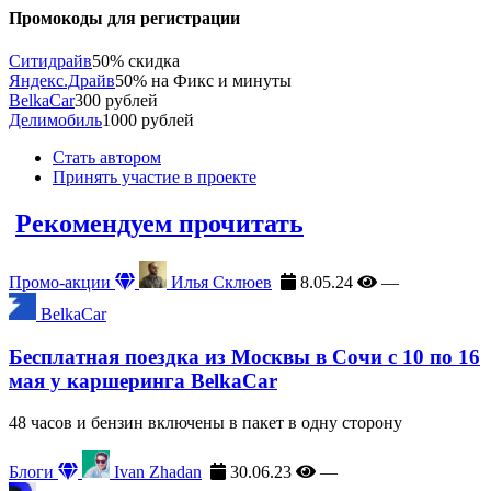
Промокоды для регистрации
Ситидрайв
50% скидка
Яндекс.Драйв
50% на Фикс и минуты
BelkaCar
300 рублей
Делимобиль
1000 рублей
Стать автором
Принять участие в проекте
Рекомендуем прочитать
Промо-акции
Илья Склюев
8.05.24
—
BelkaCar
Бесплатная поездка из Москвы в Сочи с 10 по 16
мая у каршеринга BelkaCar
48 часов и бензин включены в пакет в одну сторону
Блоги
Ivan Zhadan
30.06.23
—