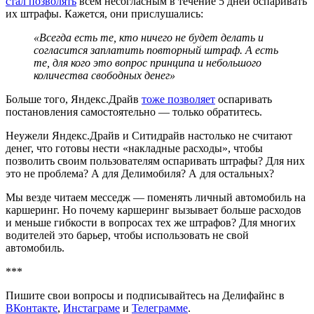
стал позволять
всем несогласным в течение 5 дней оспаривать
их штрафы. Кажется, они прислушались:
«Всегда есть те, кто ничего не будет делать и
согласится заплатить повторный штраф. А есть
те, для кого это вопрос принципа и небольшого
количества свободных денег»
Больше того, Яндекс.Драйв
тоже позволяет
оспаривать
постановления самостоятельно — только обратитесь.
Неужели Яндекс.Драйв и Ситидрайв настолько не считают
денег, что готовы нести «накладные расходы», чтобы
позволить своим пользователям оспаривать штрафы? Для них
это не проблема? А для Делимобиля? А для остальных?
Мы везде читаем месседж — поменять личный автомобиль на
каршеринг. Но почему каршеринг вызывает больше расходов
и меньше гибкости в вопросах тех же штрафов? Для многих
водителей это барьер, чтобы использовать не свой
автомобиль.
***
Пишите свои вопросы и подписывайтесь на Делифайнс в
ВКонтакте
,
Инстаграме
и
Телеграмме
.