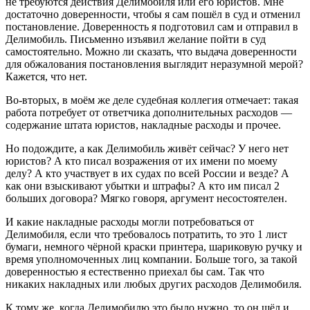
не требуются действия Делимобиля или его юристов. Мне
достаточно доверенности, чтобы я сам пошёл в суд и отменил
постановление. Доверенность я подготовил сам и отправил в
Делимобиль. Письменно изъявил желание пойти в суд
самостоятельно. Можно ли сказать, что выдача доверенности
для обжалования постановления выглядит неразумной мерой?
Кажется, что нет.
Во-вторых, в моём же деле судебная коллегия отмечает: такая
работа потребует от ответчика дополнительных расходов —
содержание штата юристов, накладные расходы и прочее.
Но подождите, а как Делимобиль живёт сейчас? У него нет
юристов? А кто писал возражения от их имени по моему
делу? А кто участвует в их судах по всей России и везде? А
как они взыскивают убытки и штрафы? А кто им писал 2
больших договора? Мягко говоря, аргумент несостоятелен.
И какие накладные расходы могли потребоваться от
Делимобиля, если что требовалось потратить, то это 1 лист
бумаги, немного чёрной краски принтера, шариковую ручку и
время уполномоченных лиц компании. Больше того, за такой
доверенностью я естественно приехал бы сам. Так что
никаких накладных или любых других расходов Делимобиля.
К тому же, когда Делимобилю это было нужно, то он шёл и