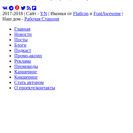
2017-2018 | Сайт -
YN
| Иконки от
FlatIcon
и
FontAwesome
|
Наш дом -
Рабочая Станция
Главная
Новости
Посты
Блоги
Подкаст
Промо-акции
Реклама
Промокоды
Каршеринг
Кикшеринг
Стать автором
О проекте/контакты