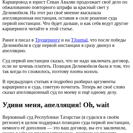
Каршеровод и юрист Севан Авалян продолжает своё дело по
обжалованию повторного штрафа за красный свет у
Делимобиля. На этот раз своё мнение высказала
апелляционная инстанция, оставив в силе решение суда
первой инстанции. Что будет дальше, и как себя ведут другие
каршеринги читайте в этой статье.
Ранее я писал в
Трушеринге
и на
TJournal
, что после победы
Делимобиля в суде первой инстанции я сразу двинул в
апелляцию.
Суд первой инстанции сказал, что не надо заключать договор,
если не хочешь платить. Позиция Делимобиля была в том, что
так когда-то сложилось, поэтому
плоти нологи
.
В предыдущих статьях я подробно разбирал аргументы
каршеринга и суда, советую почитать. Теперь же своё слово
сказал апелляционный суд по моему и ещё одному делу.
Удиви меня, апелляция! Oh, wait
Верховный суд Республики Татарстан (я судился в своём
регионе) в целом поддержал позицию суда первой инстанции,
немного её дополнив — это ваш договор, вы его заключили,