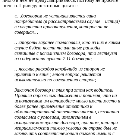
иного в нём не предусматривалось, поэтому не просите
ничего. Приведу некоторые цитаты:
«…договором не устанавливается вина
потребителя (в рассматриваемом случае – истца)
в совершении правонарушения, которое он не
совершал…
…стороны заранее согласовали, кто из них в каком
случае будет нести те или иные расходы,
связанные с исполнением договора, что явствует
из содержания пункта 7.11 договора;
…несение расходов какой-либо из сторон не
привязано к вине ; этот вопрос решается
исключительно по соглашению сторон;
Заключая договор и зная при этом как водитель
Правила дорожного движения и понимая, что на
используемом им автомобиле могло иметь место и
более ранее привлечение ответчика к
административной ответственности, осознанно
согласился с условием, изложенным в
оспариваемом пункте договора, при том, что при
неприемлемости такого условия он вправе был не
заключать соответствующий договор именно с