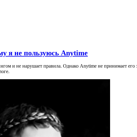
му я не пользуюсь Anytime
гом и не нарушает правила. Однако Anytime не принимает его з
логе.