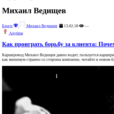
Михаил Ведищев
Блоги
Михаил Ведищев
13.02.18
—
Anytime
Как проиграть борьбу за клиента: Поче
Каршеровод Михаил Ведищев давно водит, пользуется каршерин
как минимум странно со стороны компании, читайте в новом б