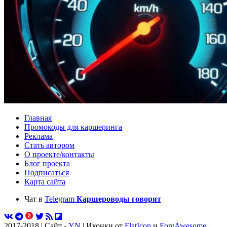
Главная
Промокоды для каршеринга
Реклама
Стать автором
О проекте/контакты
Блог проекта
Подписаться
Карта сайта
Чат в
Telegram
Каршероводы говорят
2017-2018 | Сайт -
YN
| Иконки от
FlatIcon
и
FontAwesome
|