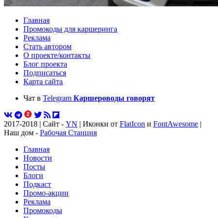
Главная
Промокоды для каршеринга
Реклама
Стать автором
О проекте/контакты
Блог проекта
Подписаться
Карта сайта
Чат в
Telegram
Каршероводы говорят
2017-2018 | Сайт -
YN
| Иконки от
FlatIcon
и
FontAwesome
|
Наш дом -
Рабочая Станция
Главная
Новости
Посты
Блоги
Подкаст
Промо-акции
Реклама
Промокоды