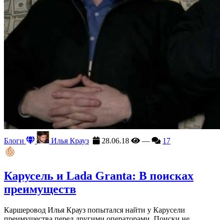
Блоги
Илья Крауз
28.06.18
—
17
Карусель и Lada Granta: В поисках
преимуществ
Каршеровод Илья Крауз попытался найти у Карусели
преимущества перед другими операторами. Поиски не