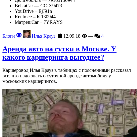
Делимобиль — 79163130944
BelkaCar — CCIX9473
YouDrive – EjJ91n
Rentmee – КЛ30944
МатрешCar – 7YRAYS
Блоги
Илья Крауз
12.09.18
—
4
Аренда авто на сутки в Москве. У
какого каршеринга выгоднее?
Каршеровод Илья Крауз в таблицах с пояснениями рассказал
все, что надо знать о суточной аренде автомобиля у
московских каршерингов.