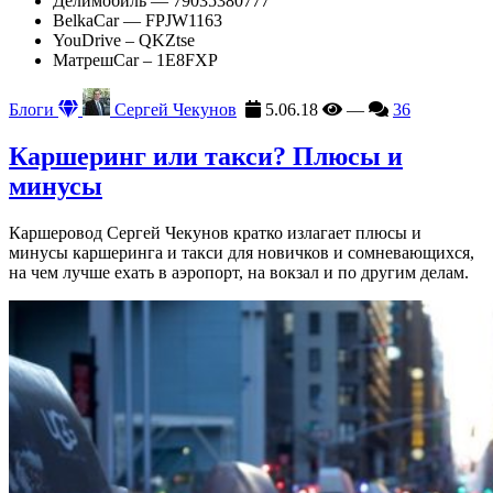
Делимобиль — 79035380777
BelkaCar — FPJW1163
YouDrive – QKZtse
МатрешCar – 1E8FXP
Блоги
Сергей Чекунов
5.06.18
—
36
Каршеринг или такси? Плюсы и
минусы
Каршеровод Сергей Чекунов кратко излагает плюсы и
минусы каршеринга и такси для новичков и сомневающихся,
на чем лучше ехать в аэропорт, на вокзал и по другим делам.