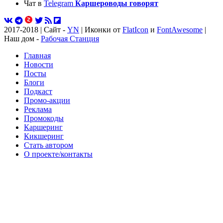
Чат в
Telegram
Каршероводы говорят
2017-2018 | Сайт -
YN
| Иконки от
FlatIcon
и
FontAwesome
|
Наш дом -
Рабочая Станция
Главная
Новости
Посты
Блоги
Подкаст
Промо-акции
Реклама
Промокоды
Каршеринг
Кикшеринг
Стать автором
О проекте/контакты