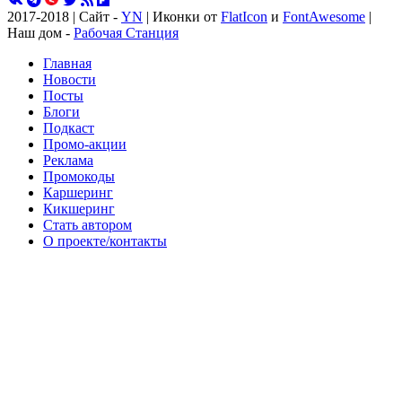
2017-2018 | Сайт -
YN
| Иконки от
FlatIcon
и
FontAwesome
|
Наш дом -
Рабочая Станция
Главная
Новости
Посты
Блоги
Подкаст
Промо-акции
Реклама
Промокоды
Каршеринг
Кикшеринг
Стать автором
О проекте/контакты