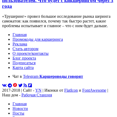
пользователей. Что будет с кикшерингом через 3
года
«Трушеринг» провел большое исследование рынка шеринга
самокатов: как появился, почему так быстро растет, какие
проблемы испытывает и главное – что с ним будет дальше.
Главная
Промокоды для каршеринга
Реклама
Стать автором
О проекте/контакты
Блог проекта
Подписаться
Карта сайта
Чат в
Telegram
Каршероводы говорят
2017-2018 | Сайт -
YN
| Иконки от
FlatIcon
и
FontAwesome
|
Наш дом -
Рабочая Станция
Главная
Новости
Посты