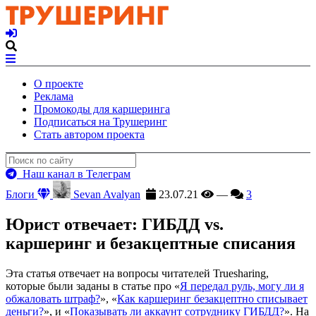
О проекте
Реклама
Промокоды для каршеринга
Подписаться на Трушеринг
Стать автором проекта
Наш канал в Телеграм
Блоги
Sevan Avalyan
23.07.21
—
3
Юрист отвечает: ГИБДД vs.
каршеринг и безакцептные списания
Эта статья отвечает на вопросы читателей Truesharing,
которые были заданы в статье про «
Я передал руль, могу ли я
обжаловать штраф?
», «
Как каршеринг безакцептно списывает
деньги?
», и «
Показывать ли аккаунт сотруднику ГИБДД?
». На