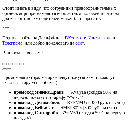
Стоит иметь в виду, что сотрудники правоохранительных
органов априори находятся во властном положении, чтобы
для «строптивых» водителей может быть чревато.
***
Подписывайте на Делифайнс в
ВКонтакте
,
Инстаграме
и
Телеграме
, или добро пожаловать на
сайт
.
Вопросы — велкоме
Промокоды автора, которые дадут бонусы вам и помогут
сказать автору «спасибо» =)
промокод Яндекс.Драйв
— Avalyan (скидка 50% на
первую поездку по тарифу "Фикс")
промокод Делимобиль
— REFVMJ5 (1000 руб. на счет)
промокод BelkaCar
— SMEP3053 (300 руб. на счет)
промокод Ситидрайв
– 7SzM69 (скидка 50% на первую
поездку)