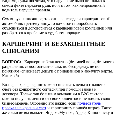
Видимо, судья посчитал, что нарушение было не только в
самом факте передачи руля, но и в том, как непрошенный
водитель нарушал правила.
Суммируя написанное, то если вы передали каршеринговый
автомобиль третьему лицу, то вам стоит попробовать
объясниться и договориться с каршеринговой компанией или
разобраться в проблеме в судебном порядке.
КАРШЕРИНГ И БЕЗАКЦЕПТНЫЕ
СПИСАНИЯ
ВОПРОС:
«Каршеринг безакцептно (без моей воли, без моего
разрешения, самостоятельно, сам, по беспределу, не по
понятиям) списывает деньги с привязанной к аккаунту карты.
Как так?»
Во-первых, каршеринг может списывать деньги с вашего
счёта без конкретного согласия при помощи закона и
договора. Только так большим компаниям в B2C секторе
можно получать деньги от своих клиентов и не ломать свою
бизнес-модель. Особенно это важно, если
пользователь
проехал на красный свет
и каршерингу пришёл штраф. Такое
же согласие вы выдаете Яндекс.Музыке, Apple, Кинопоиску и