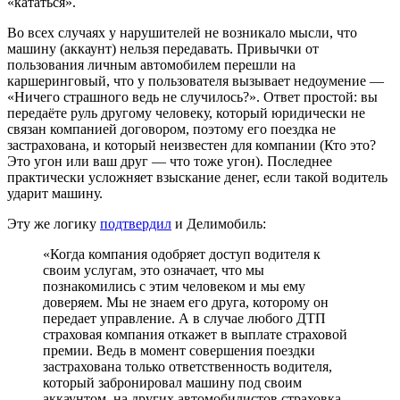
«кататься».
Во всех случаях у нарушителей не возникало мысли, что
машину (аккаунт) нельзя передавать. Привычки от
пользования личным автомобилем перешли на
каршеринговый, что у пользователя вызывает недоумение —
«Ничего страшного ведь не случилось?». Ответ простой: вы
передаёте руль другому человеку, который юридически не
связан компанией договором, поэтому его поездка не
застрахована, и который неизвестен для компании (Кто это?
Это угон или ваш друг — что тоже угон). Последнее
практически усложняет взыскание денег, если такой водитель
ударит машину.
Эту же логику
подтвердил
и Делимобиль:
«Когда компания одобряет доступ водителя к
своим услугам, это означает, что мы
познакомились с этим человеком и мы ему
доверяем. Мы не знаем его друга, которому он
передает управление. А в случае любого ДТП
страховая компания откажет в выплате страховой
премии. Ведь в момент совершения поездки
застрахована только ответственность водителя,
который забронировал машину под своим
аккаунтом, на других автомобилистов страховка