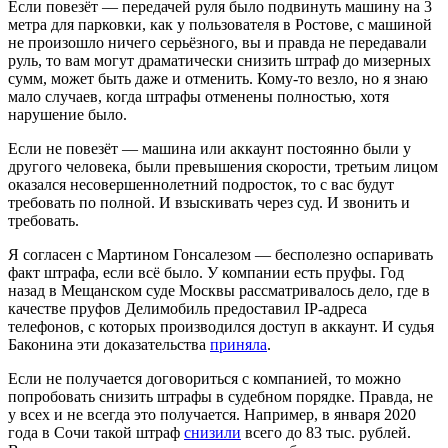
Если повезёт — передачей руля было подвинуть машину на 3
метра для парковки, как у пользователя в Ростове, с машиной
не произошло ничего серьёзного, вы и правда не передавали
руль, то вам могут драматически снизить штраф до мизерных
сумм, может быть даже и отменить. Кому-то везло, но я знаю
мало случаев, когда штрафы отменены полностью, хотя
нарушение было.
Если не повезёт — машина или аккаунт постоянно были у
другого человека, были превышения скорости, третьим лицом
оказался несовершеннолетний подросток, то с вас будут
требовать по полной. И взыскивать через суд. И звонить и
требовать.
Я согласен с Мартином Гонсалезом — бесполезно оспаривать
факт штрафа, если всё было. У компании есть пруфы. Год
назад в Мещанском суде Москвы рассматривалось дело, где в
качестве пруфов Делимобиль предоставил IP-адреса
телефонов, с которых производился доступ в аккаунт. И судья
Баконина эти доказательства
приняла
.
Если не получается договориться с компанией, то можно
попробовать снизить штрафы в судебном порядке. Правда, не
у всех и не всегда это получается. Например, в января 2020
года в Сочи такой штраф
снизили
всего до 83 тыс. рублей.