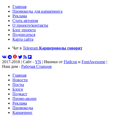
Главная
Промокоды для каршеринга
Реклама
Стать автором
О проекте/контакты
Блог проекта
Подписаться
Карта сайта
Чат в
Telegram
Каршероводы говорят
2017-2018 | Сайт -
YN
| Иконки от
FlatIcon
и
FontAwesome
|
Наш дом -
Рабочая Станция
Главная
Новости
Посты
Блоги
Подкаст
Промо-акции
Реклама
Промокоды
Каршеринг