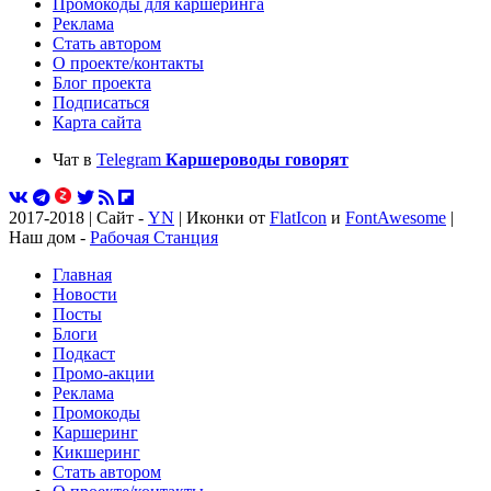
Промокоды для каршеринга
Реклама
Стать автором
О проекте/контакты
Блог проекта
Подписаться
Карта сайта
Чат в
Telegram
Каршероводы говорят
2017-2018 | Сайт -
YN
| Иконки от
FlatIcon
и
FontAwesome
|
Наш дом -
Рабочая Станция
Главная
Новости
Посты
Блоги
Подкаст
Промо-акции
Реклама
Промокоды
Каршеринг
Кикшеринг
Стать автором