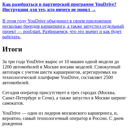
Как разобраться в партнерской программе YouDrive?
Инструкция для тех, кто ничего не понял →
В этом году YouDrive объединил в своем приложении
несколько брендов каршеринга, а также запустил отдельный
проект — pool:start. Разбираемся, что это значит и как будет
работать.
Итоги
За три года YouDrive вырос от 10 машин одной модели до
1200 автомобилей в Москве восьми моделей. Совокупный
автопарк с учетом шести каршерингов, агрегируемых на
технологической платформе YouDrive, составляет 2500
автомобилей.
Сегодня оператор присутствует в трех городах (Москва,
Санкт-Петербург и Сочи), а также запустил в Москве шеринг
самокатов.
YouDrive — один из лидеров московского каршеринга, и,
вероятно, самый технологичный оператор в России. С днем
рождения.