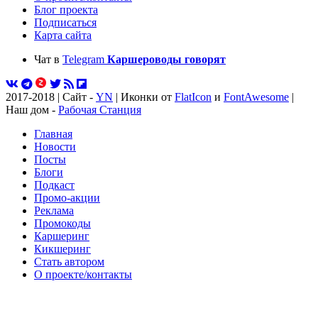
Блог проекта
Подписаться
Карта сайта
Чат в
Telegram
Каршероводы говорят
2017-2018 | Сайт -
YN
| Иконки от
FlatIcon
и
FontAwesome
|
Наш дом -
Рабочая Станция
Главная
Новости
Посты
Блоги
Подкаст
Промо-акции
Реклама
Промокоды
Каршеринг
Кикшеринг
Стать автором
О проекте/контакты