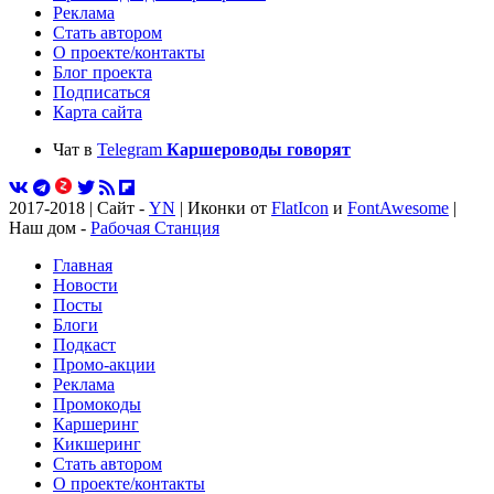
Реклама
Стать автором
О проекте/контакты
Блог проекта
Подписаться
Карта сайта
Чат в
Telegram
Каршероводы говорят
2017-2018 | Сайт -
YN
| Иконки от
FlatIcon
и
FontAwesome
|
Наш дом -
Рабочая Станция
Главная
Новости
Посты
Блоги
Подкаст
Промо-акции
Реклама
Промокоды
Каршеринг
Кикшеринг
Стать автором
О проекте/контакты