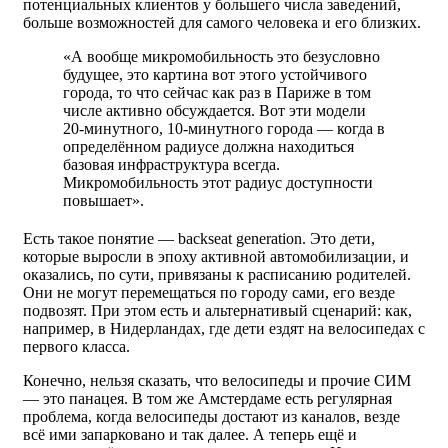
потенциальных клиентов у большего числа заведений,
больше возможностей для самого человека и его близких.
«А вообще микромобильность это безусловно
будущее, это картина вот этого устойчивого
города, то что сейчас как раз в Париже в том
числе активно обсуждается. Вот эти модели
20-минутного, 10-минутного города — когда в
определённом радиусе должна находиться
базовая инфраструктура всегда.
Микромобильность этот радиус доступности
повышает».
Есть такое понятие — backseat generation. Это дети,
которые выросли в эпоху активной автомобилизации, и
оказались, по сути, привязаны к расписанию родителей.
Они не могут перемещаться по городу сами, его везде
подвозят. При этом есть и альтернативый сценарий: как,
например, в Нидерландах, где дети ездят на велосипедах с
первого класса.
Конечно, нельзя сказать, что велосипеды и прочие СИМ
— это панацея. В том же Амстердаме есть регулярная
проблема, когда велосипеды достают из каналов, везде
всё ими запарковано и так далее. А теперь ещё и