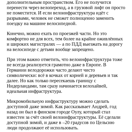
дополнительным пространством. Его не получится
перенести через велопереход, а в грузовой лифт он просто
не поместится. И если велоинфраструктура идёт с
разрывами, человек не сможет полноценно заменить
поездку на машине велосипедной.
Конечно, можно ехать по проезжей части. Но это
комфортно не для всех, тем более на крайне оживлённых
и широких магистралях — а по ПДД выезжать на дорогу
на велосипеде с детьми вообще запрещено.
При этом важно отметить, что велоинфраструктура тоже
не всегда реализуется грамотно даже в Европе. В
Германии велодорожки часто делают чисто
символически: всё в кочках от корней и деревьев и так
далее. Но как только пересекаешь границу с
Нидерландами, там сразу начинается велохайвей,
идеальная инфраструктура.
Микромобильную инфраструктуру можно сделать
доступной даже зимой. Как рассказывает Андрей, год
назад он был в финском городе Оулу, который стал
известен за счёт своей велоинфраструктуры. Её сделали
доступной зимой, и даже в –20 градусов по Цельсию
люди продолжают её использовать.