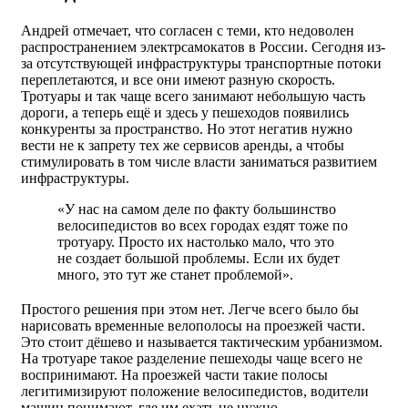
Андрей отмечает, что согласен с теми, кто недоволен
распространением электрсамокатов в России. Сегодня из-
за отсутствующей инфраструктуры транспортные потоки
переплетаются, и все они имеют разную скорость.
Тротуары и так чаще всего занимают небольшую часть
дороги, а теперь ещё и здесь у пешеходов появились
конкуренты за пространство. Но этот негатив нужно
вести не к запрету тех же сервисов аренды, а чтобы
стимулировать в том числе власти заниматься развитием
инфраструктуры.
«У нас на самом деле по факту большинство
велосипедистов во всех городах ездят тоже по
тротуару. Просто их настолько мало, что это
не создает большой проблемы. Если их будет
много, это тут же станет проблемой».
Простого решения при этом нет. Легче всего было бы
нарисовать временные велополосы на проезжей части.
Это стоит дёшево и называется тактическим урбанизмом.
На тротуаре такое разделение пешеходы чаще всего не
воспринимают. На проезжей части такие полосы
легитимизируют положение велосипедистов, водители
машин понимают, где им ехать не нужно.