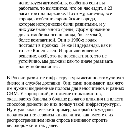
используем автомобиль, особенно если вы
работаете, то выяснится, что он час ездит, а 23
часа стоит на парковке. Поэтому, конечно, все
города, особенно европейские города,
которые исторически были развитыми, и у
них уже было много среды, сформированной
до автомобильного периода, более узкой,
более компактной. Они в 1960-х годах
постояли в пробках. Те же Нидерланды, как и
тот же Копенгаген. И приняли волевое
решение, окей, это не перспективно, это не
устойчиво, мы должны как-то иначе развивать
нашу мобильность».
В России развитие инфраструктуры активно стимулирует
бизнес и службы доставки. Они сами понимают, для чего
им нужны выделенные полосы для велосипедов и разных
СИМ. У корпораций, в отличие от активистов,
оказывается банально больше рычагов влияния на власти,
способов донести до них пользу такой инфраструктуры.
Ну и уже классический пример, который обсуждали
неоднократно: сервисы кикшеринга, как вместе с их
распространением из-за спроса начинают строить
велодорожки и так далее.