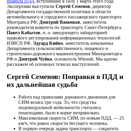
правила ПДД
, вступившие в силу 1 марта этого года.
Экспертами выступили
Сергей Семенов
, директор
Департамента государственной политики в области
автомобильного и городского пассажирского транспорта
Минтранса РФ,
Дмитрий Ваньчков
, заместитель
руководителя комитета по транспорту Санкт-Петербурга,
Павел Кабытов
, и. о. заведующего лабораторией
правового регулирования информационных технологий
ИЗИСП РФ,
Эдуард Кийко
, заместитель начальника
Департамента сельскохозяйственного, пищевого и
строительно-дорожного машиностроения Минпромторга
РФ и
Дмитрий Чуйко
, основатель Whoosh. Мы кратко
расскажем об основных тезисах выступлений.
Сергей Семенов: Поправки в ПДД и
их дальнейшая судьба
Работа над правилами дорожного движения для
СИМ велась три года. То, что средства
индивидуальной мобильности считались
пешеходами, было в корне неправильно.
Максимальная скорость СИМ, по новым ПДД, — 25
км/ч, что равно скорости бегущего человека.
В первую очередь задача транспорта — сократить