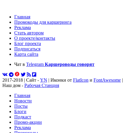
Главная
Промокоды для каршеринга
Реклама
Стать автором
О проекте/контакты
Блог проекта
Подписаться
Карта сайта
Чат в
Telegram
Каршероводы говорят
2017-2018 | Сайт -
YN
| Иконки от
FlatIcon
и
FontAwesome
|
Наш дом -
Рабочая Станция
Главная
Новости
Посты
Блоги
Подкаст
Промо-акции
Реклама
Промокоды