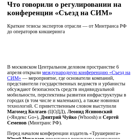
Что говорили о регулировании на
конференции «Съезд на СИМ»
Краткие тезисы экспертов отрасли — от Минтранса РФ
до операторов кикшеринга
В московском Центральном деловом пространстве 6
апреля открыли
международную конференцию «Съезд на
СИМ»
— мероприятие, где основатели компаний,
представители государственных ведомств и урбанисты
обсуждают безопасность средств индивидуальной
мобильности, перспективы развития инфраструктуры в
городах (в том числе и маленьких), а также новинки
технологий. С приветственным словом выступили
Магомед Колгаев
(ЦОДД),
Леонид Ясиновский
(«Яндекс Go»),
Дмитрий Чуйко
(Whoosh) и
Сергей
Семенов
(Минтранс РФ).
Перед началом конференции издатель «Трушеринга»
Юрий Николаев
представил результаты ежегодного